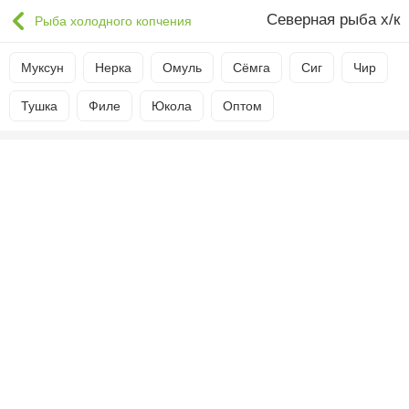
Северная рыба х/к
Рыба холодного копчения
Муксун
Нерка
Омуль
Сёмга
Сиг
Чир
Тушка
Филе
Юкола
Оптом