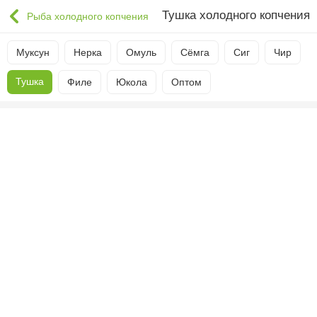
Тушка холодного копчения
Рыба холодного копчения
Муксун
Нерка
Омуль
Сёмга
Сиг
Чир
Тушка
Филе
Юкола
Оптом