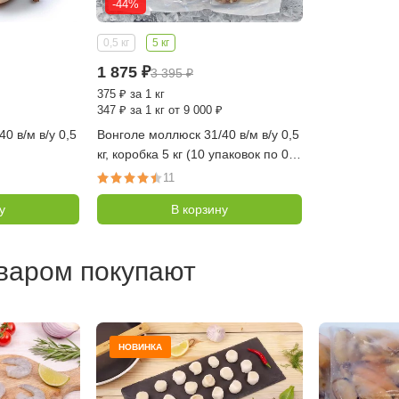
-44%
0,5 кг
5 кг
1 875
₽
3 395
₽
375
₽
за 1 кг
347
₽
за 1 кг от 9 000 ₽
0 в/м в/у 0,5
Вонголе моллюск 31/40 в/м в/у 0,5
кг, коробка 5 кг (10 упаковок по 0,5
кг, Китай)
11
у
В корзину
оваром покупают
НОВИНКА