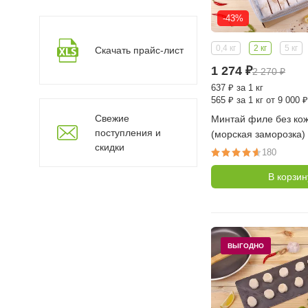
-43%
0,4 кг
2 кг
5 кг
Скачать прайс-лист
1 274
₽
2 270
₽
637
₽
за 1 кг
565
₽
за 1 кг от 9 000 ₽
Свежие
Минтай филе без кож
поступления и
(морская заморозка) 
скидки
порционный по 100-1
180
коробка 2 кг
В корзин
ВЫГОДНО