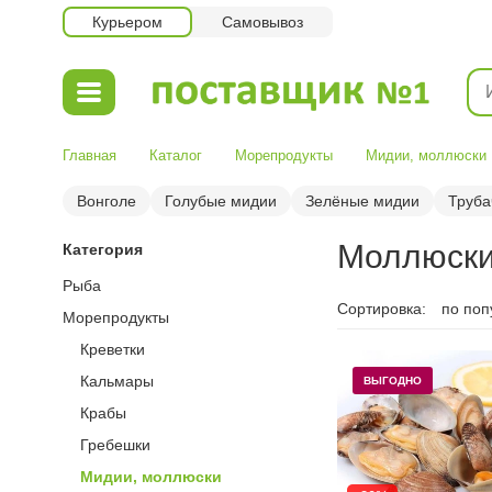
Курьером
Самовывоз
Главная
Каталог
Морепродукты
Мидии, моллюски
Вонголе
Голубые мидии
Зелёные мидии
Труба
Моллюски
Категория
Рыба
Сортировка:
по поп
Морепродукты
Креветки
Кальмары
ВЫГОДНО
Крабы
Гребешки
Мидии, моллюски