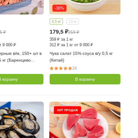
-30%
0,5 кг
10 кг
179,5
₽
65
₽
259
₽
359
₽
за 1 кг
т 9 000 ₽
312
₽
за 1 кг от 9 000 ₽
ерные в/м, 150+ шт в
Чука салат 15% соуса в/у 0,5 кг
,5 кг (Баренцево
(Китай)
PILGRIM)
24
В корзину
В корзину
ХИТ ПРОДАЖ