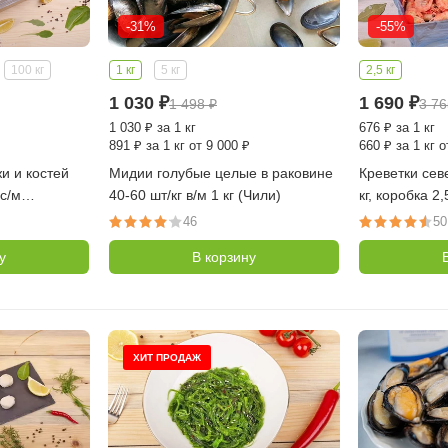
-31%
-55%
100 кг
1 кг
5 кг
2,5 кг
1 030
₽
1 690
₽
1 498
₽
3 7
1 030
₽
за 1 кг
676
₽
за 1 кг
891
₽
за 1 кг от 9 000 ₽
660
₽
за 1 кг о
и и костей
Мидии голубые целые в раковине
Креветки сев
с/м
40-60 шт/кг в/м 1 кг (Чили)
кг, коробка 2
20 гр,
море, NORD 
46
50
у
В корзину
ХИТ ПРОДАЖ