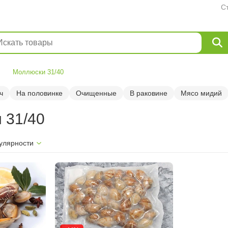
С
Моллюски 31/40
ч
На половинке
Очищенные
В раковине
Мясо мидий
 31/40
улярности