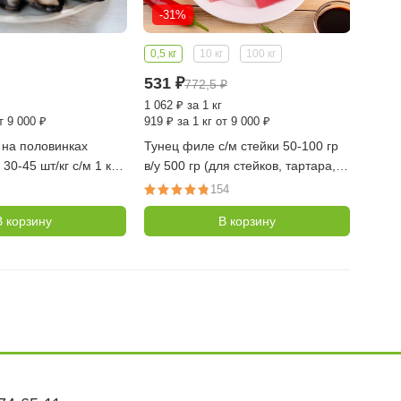
-31%
0,5 кг
10 кг
100 кг
531
₽
772,5
₽
1 062
₽
за 1 кг
т 9 000 ₽
919
₽
за 1 кг от 9 000 ₽
 на половинках
Тунец филе с/м стейки 50-100 гр
30-45 шт/кг с/м 1 кг
в/у 500 гр (для стейков, тартара,
Вьетнам)
154
В корзину
В корзину