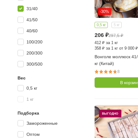
31/40
-30%
41/50
0,5 кг
5 кг
40/60
206
₽
297,5
₽
100/200
412
₽
за 1 кг
358
₽
за 1 кг от 9 000 ₽
200/300
Вонголе моллюск 41/5
кг (Китай)
300/500
8
Вес
В корзин
0,5 кг
1 кг
Подборка
ВЫГОДНО
Замороженные
Оптом