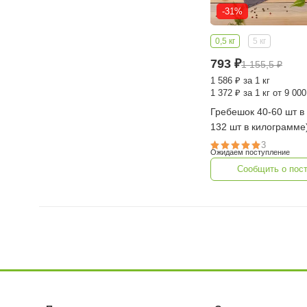
-31%
0,5 кг
5 кг
793
₽
1 155,5
₽
1 586
₽
за 1 кг
1 372
₽
за 1 кг от 9 000
Гребешок 40-60 шт в
132 шт в килограмме)
0,5 кг (Китай)
3
Ожидаем поступление
Сообщить о пос