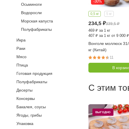
-30%
Осьминоги
Водоросли
0,5 кг
5 кг
Морская капуста
234,5
₽
339,5
₽
Полуфабрикаты
469
₽
за 1 кг
407
₽
за 1 кг от 9 000 ₽
Икра
Вонголе моллюск 31/4
Раки
кг (Китай)
Мясо
11
Птица
В корзин
Готовая продукция
Полуфабрикаты
С этим т
Десерты
Консервы
Бакалея, соусы
ВЫГОДНО
Ягоды, грибы
Упаковка