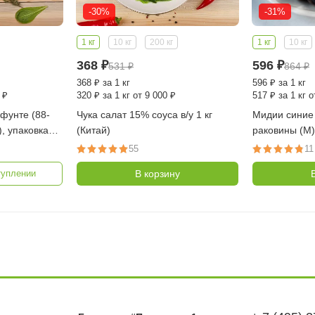
-30%
-31%
1 кг
10 кг
200 кг
1 кг
10 кг
368
₽
596
₽
531
₽
864
₽
368
₽
за 1 кг
596
₽
за 1 кг
 ₽
320
₽
за 1 кг от 9 000 ₽
517
₽
за 1 кг о
 фунте (88-
Чука салат 15% соуса в/у 1 кг
Мидии синие
, упаковка
(Китай)
раковины (М) 
(Китай)
55
11
В корзину
туплении