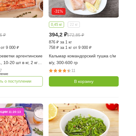
-31%
0,45 кг
22 кг
394,2
₽
76
₽
572,85
₽
876
₽
за 1 кг
 от 9 000 ₽
758
₽
за 1 кг от 9 000 ₽
реветки аргентинские
Кальмар командорский тушка с/м
 10-20 шт в кг, 2 кг
в/у, 300-600 гр
море)
7
11
ление
В корзину
ь о поступлении
АКЦИИ
11:20:12