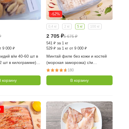
-52%
0,4 кг
2 кг
5 кг
100 кг
2 705
₽
₽
5 675
₽
541
₽
за 1 кг
т 9 000 ₽
529
₽
за 1 кг от 9 000 ₽
идий в/м 40-60 шт в
Минтай филе без кожи и костей
2 шт в килограмме),
(морская заморозка) с/м
кг (Китай)
порционный по 100-120 гр,
180
коробка 5 кг
В корзину
В корзину
Ж