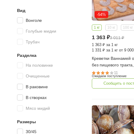
Вид
-54%
Вонголе
1 кг
10 кг
100 кг
Голубые мидии
1 363
₽
3 011
₽
Трубач
1 363
₽
за 1 кг
1 331
₽
за 1 кг от 9 000
Разделка
Креветки Ваннамей очищенные
без пищевого тракта, 
На половинке
м 31/40 шт в фунте, 1
11
Очищенные
Ожидаем поступление
Сообщить о пос
В раковине
В створках
Мясо мидий
Размеры
30/45