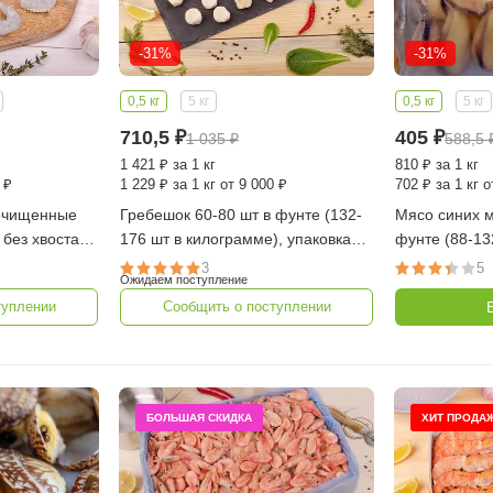
-31%
-31%
0,5 кг
5 кг
0,5 кг
5 кг
710,5
₽
405
₽
1 035
₽
588,5
1 421
₽
за 1 кг
810
₽
за 1 кг
 ₽
1 229
₽
за 1 кг от 9 000 ₽
702
₽
за 1 кг о
Гребешок 60-80 шт в фунте (132-
Мясо синих м
без хвоста с/
176 шт в килограмме), упаковка
фунте (88-13
 кг (Индия)
0,5 кг (Китай)
упаковка 0,5 
3
5
Ожидаем поступление
туплении
Сообщить о поступлении
БОЛЬШАЯ СКИДКА
ХИТ ПРОДА