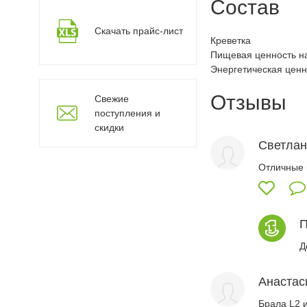
Состав
Скачать прайс-лист
Креветка
Пищевая ценность на 1
Энергетическая ценно
Отзывы
Свежие
поступления и
скидки
Светлан
Отличные 
П
Д
Анастас
Брала L2 