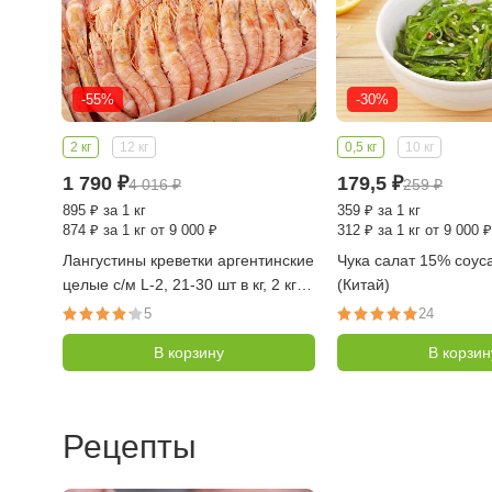
-55%
-30%
2 кг
12 кг
0,5 кг
10 кг
1 790
₽
179,5
₽
4 016
₽
259
₽
895
₽
за 1 кг
359
₽
за 1 кг
874
₽
за 1 кг от 9 000 ₽
312
₽
за 1 кг от 9 000 ₽
0 гр
Лангустины креветки аргентинские
Чука салат 15% соуса 
ара,
целые с/м L-2, 21-30 шт в кг, 2 кг
(Китай)
(Аргентина, берег)
5
24
В корзину
В корзин
Рецепты