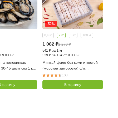
-52%
-3
0,4 кг
2 кг
5 кг
100 кг
0,5 кг
1 082
₽
710
2 270
₽
541
₽
за 1 кг
1 421
т 9 000 ₽
529
₽
за 1 кг от 9 000 ₽
1 229
 на половинках
Минтай филе без кожи и костей
Крев
30-45 шт/кг с/м 1 кг
(морская заморозка) с/м
20/30 
порционный по 100-120 гр,
180
коробка 2 кг
В корзину
В корзину