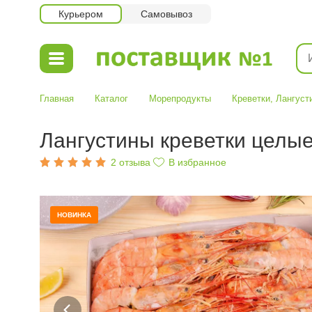
Курьером
Самовывоз
Главная
Каталог
Морепродукты
Креветки
,
Лангуст
Лангустины креветки целые с
2
отзыва
В избранное
НОВИНКА