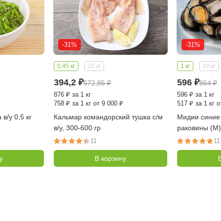
-31%
-31%
0,45 кг
22 кг
1 кг
10 кг
394,2
₽
596
₽
572,85
₽
864
₽
876
₽
за 1 кг
596
₽
за 1 кг
758
₽
за 1 кг от 9 000 ₽
517
₽
за 1 кг о
в/у 0,5 кг
Кальмар командорский тушка с/м
Мидии синие
в/у, 300-600 гр
раковины (М) 
(Китай)
11
11
у
В корзину