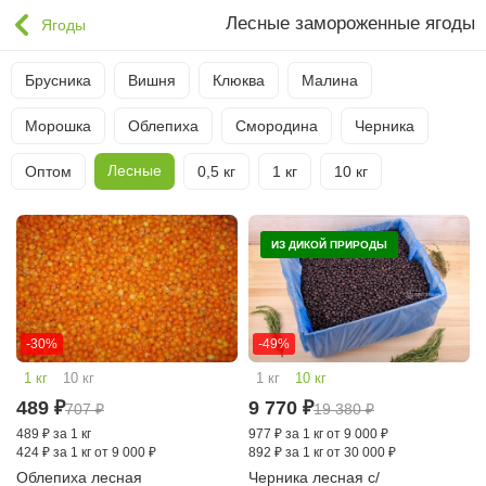
Лесные замороженные ягоды
Ягоды
Брусника
Вишня
Клюква
Малина
Морошка
Облепиха
Смородина
Черника
Лесные
Оптом
0,5 кг
1 кг
10 кг
ИЗ ДИКОЙ ПРИРОДЫ
-30%
-49%
1 кг
10 кг
1 кг
10 кг
489
₽
9 770
₽
707
₽
19 380
₽
489
₽
за 1 кг
977
₽
за 1 кг от 9 000 ₽
424
₽
за 1 кг от 9 000 ₽
892
₽
за 1 кг от 30 000 ₽
Облепиха лесная
Черника лесная с/