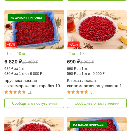
ИЗ ДИКОЙ ПРИРОДЫ
-45%
-31%
1 кг
10 кг
1 кг
10 кг
6 820
₽
690
₽
12 460
₽
1 002
₽
682
₽
за 1 кг
690
₽
за 1 кг
630
₽
за 1 кг от 9 000 ₽
598
₽
за 1 кг от 9 000 ₽
Брусника лесная
Клюква лесная
свежемороженая коробка 10
свежемороженая упаковка 1 кг
кг (Карелия)
(Карелия)
11
3
Сообщить о поступлении
Сообщить о поступлении
ИЗ ДИКОЙ ПРИРОДЫ