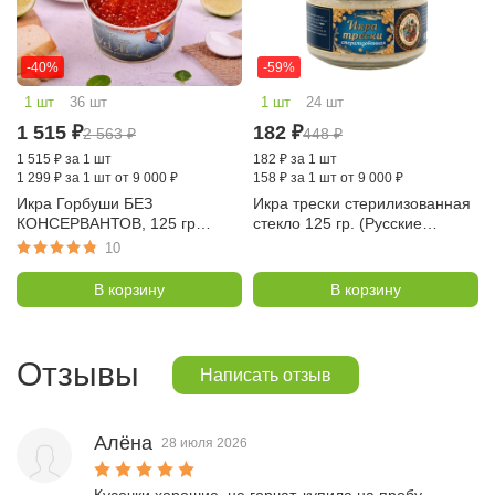
-40%
-59%
1 шт
36 шт
1 шт
24 шт
1 515
₽
182
₽
2 563
₽
448
₽
1 515
₽
за 1 шт
182
₽
за 1 шт
1 299
₽
за 1 шт от 9 000 ₽
158
₽
за 1 шт от 9 000 ₽
Икра Горбуши БЕЗ
Икра трески стерилизованная
КОНСЕРВАНТОВ, 125 гр
стекло 125 гр. (Русские
(замороженная, малосол,
консервы)
10
Камчатка)
В корзину
В корзину
Отзывы
Написать отзыв
Алёна
28 июля 2026
Кусочки хорошие, не горчат, купила на пробу, 