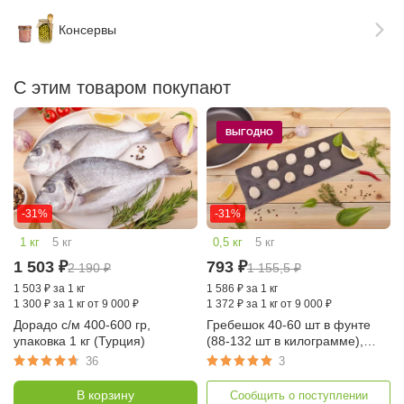
Консервы
С этим товаром покупают
ВЫГОДНО
-31%
-31%
1 кг
5 кг
0,5 кг
5 кг
1 503
₽
793
₽
2 190
₽
1 155,5
₽
1 503
₽
за 1 кг
1 586
₽
за 1 кг
1 300
₽
за 1 кг от 9 000 ₽
1 372
₽
за 1 кг от 9 000 ₽
Дорадо с/м 400-600 гр,
Гребешок 40-60 шт в фунте
упаковка 1 кг (Турция)
(88-132 шт в килограмме),
упаковка 0,5 кг (Китай)
36
3
В корзину
Сообщить о поступлении