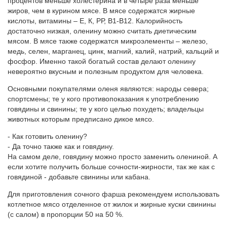
процентов меньше холестерина и в четыре раза меньше
жиров, чем в курином мясе. В мясе содержатся жирные
кислоты, витамины – Е, К, РР, В1-В12. Калорийность
достаточно низкая, оленину можно считать диетическим
мясом. В мясе также содержатся микроэлементы – железо,
медь, селен, марганец, цинк, магний, калий, натрий, кальций и
фосфор. Именно такой богатый состав делают оленину
невероятно вкусным и полезным продуктом для человека.
Основными покупателями оленя являются: народы севера;
спортсмены; те у кого противопоказания к употреблению
говядины и свинины; те у кого целью похудеть; владельцы
животных которым предписано дикое мясо.
- Как готовить оленину?
- Да точно также как и говядину.
На самом деле, говядину можно просто заменить олениной. А
если хотите получить больше сочности-жирности, так же как с
говядиной - добавьте свинины или кабана.
Для приготовления сочного фарша рекомендуем использовать
котлетное мясо отделенное от жилок и жирные куски свинины
(с салом) в пропорции 50 на 50 %.