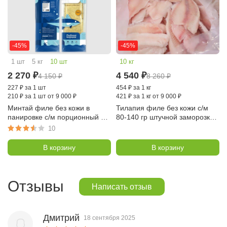
-45%
-45%
1 шт
5 кг
10 шт
10 кг
2 270
₽
4 540
₽
4 150
₽
8 260
₽
227
₽
за 1 шт
454
₽
за 1 кг
210
₽
за 1 шт от 9 000 ₽
421
₽
за 1 кг от 9 000 ₽
Минтай филе без кожи в
Тилапия филе без кожи с/м
панировке с/м порционный 10
80-140 гр штучной заморозки ,
уп по 300 гр (кубик), коробка
коробка 10 кг (Китай)
10
10 шт
В корзину
В корзину
Отзывы
Написать отзыв
Дмитрий
18 сентября 2025