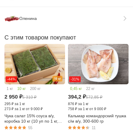
Оленина
С этим товаром покупают
-44%
-31%
1 кг
10 кг
200 кг
0,45 кг
22 кг
2 950
₽
394,2
₽
5 310
₽
572,85
₽
295
₽
за 1 кг
876
₽
за 1 кг
273
₽
за 1 кг от 9 000 ₽
758
₽
за 1 кг от 9 000 ₽
Чука салат 15% соуса в/у,
Кальмар командорский тушка
коробка 10 кг (10 уп по 1 кг,
с/м в/у, 300-600 гр
Китай)
55
11