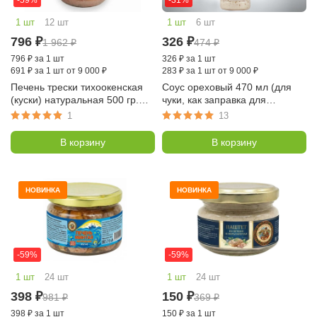
-59%
-31%
1 шт
12 шт
1 шт
6 шт
796
₽
326
₽
1 962
₽
474
₽
796
₽
за 1 шт
326
₽
за 1 шт
691
₽
за 1 шт от 9 000 ₽
283
₽
за 1 шт от 9 000 ₽
Печень трески тихоокенская
Соус ореховый 470 мл (для
(куски) натуральная 500 гр.
чуки, как заправка для
(Русские консервы)
салатов, Tamaki)
1
13
В корзину
В корзину
НОВИНКА
НОВИНКА
-59%
-59%
1 шт
24 шт
1 шт
24 шт
398
₽
150
₽
981
₽
369
₽
398
₽
за 1 шт
150
₽
за 1 шт