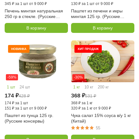
345
₽
за 1 шт от 9 000 ₽
130
₽
за 1 шт от 9 000 ₽
Печень минтая натуральная
Паштет из печени и икры
250 гр в стекле. (Русские
минтая 125 гр. (Русские
консервы)
консервы)
В корзину
В корзину
НОВИНКА
ХИТ ПРОДАЖ
-59%
-30%
1 шт
24 шт
1 кг
10 кг
200 кг
174
₽
368
₽
428
₽
531
₽
174
₽
за 1 шт
368
₽
за 1 кг
151
₽
за 1 шт от 9 000 ₽
320
₽
за 1 кг от 9 000 ₽
Паштет из тунца 125 гр.
Чука салат 15% соуса в/у 1 кг
(Русские консервы)
(Китай)
55