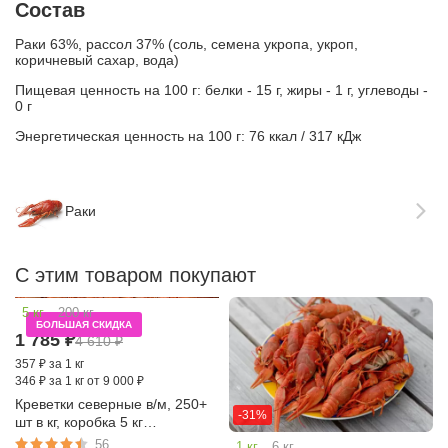
Состав
Раки 63%, рассол 37% (соль, семена укропа, укроп,
коричневый сахар, вода)
Пищевая ценность на 100 г: белки - 15 г, жиры - 1 г, углеводы -
0 г
Энергетическая ценность на 100 г: 76 ккал / 317 кДж
Раки
С этим товаром покупают
-61%
5 кг
200 кг
БОЛЬШАЯ СКИДКА
1 785
₽
4 610
₽
357
₽
за 1 кг
346
₽
за 1 кг от 9 000 ₽
Креветки северные в/м, 250+
-31%
шт в кг, коробка 5 кг
(Баренцево море, КРФ)
56
1 кг
6 кг