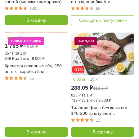
костей (морская заморозка) с/
шт в кг, коробка 5 кг
м порционный по 100-120 гр,
(Баренцево море, КРФ)
180
62
коробка 5 кг
В корзину
Сообщить о поступлении
-61%
5 кг
200 кг
БОЛЬШАЯ СКИДКА
ВЫГОДНО
1 785
₽
4 610
₽
357
₽
за 1 кг
346
₽
за 1 кг от 9 000 ₽
Креветки северные в/м, 250+
-31%
шт в кг, коробка 5 кг
(Баренцево море, КРФ)
56
0,35 кг
10 кг
288,05
₽
418,6
₽
823
₽
за 1 кг
713
₽
за 1 кг от 9 000 ₽
Тилапия филе без кожи с/м
140-200 гр штучной
заморозки, упаковка 300-400
13
гр
В корзину
В корзину