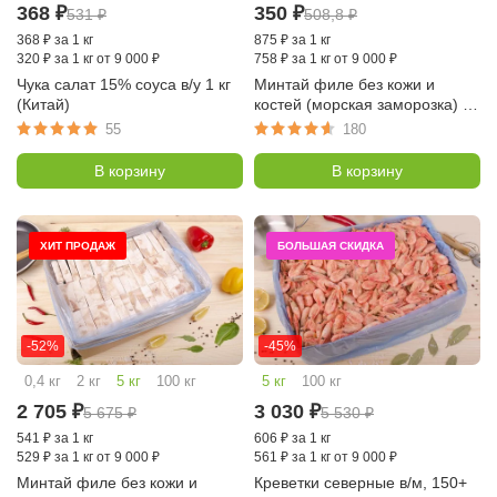
368
₽
350
₽
531
₽
508,8
₽
368
₽
за 1 кг
875
₽
за 1 кг
320
₽
за 1 кг от 9 000 ₽
758
₽
за 1 кг от 9 000 ₽
Чука салат 15% соуса в/у 1 кг
Минтай филе без кожи и
(Китай)
костей (морская заморозка) с/
м порционный по 100 гр.,
55
180
упаковка 400 гр.
В корзину
В корзину
ХИТ ПРОДАЖ
БОЛЬШАЯ СКИДКА
-52%
-45%
0,4 кг
2 кг
5 кг
100 кг
5 кг
100 кг
2 705
₽
3 030
₽
5 675
₽
5 530
₽
541
₽
за 1 кг
606
₽
за 1 кг
529
₽
за 1 кг от 9 000 ₽
561
₽
за 1 кг от 9 000 ₽
Минтай филе без кожи и
Креветки северные в/м, 150+