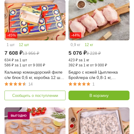
-45%
-44%
1 шт
12 шт
0,9 кг
12 кг
7 608
₽
5 076
₽
13 956
₽
9 228
₽
634
₽
за 1 шт
423
₽
за 1 кг
586
₽
за 1 шт от 9 000 ₽
392
₽
за 1 кг от 9 000 ₽
Кальмар командорский филе
Бедро с кожей Цыпленка
с/м блок 0,6 кг, коробка 12 шт
Бройлера с/м 0,8-1 кг,
(выработано в море,
упаковка 12 кг (Приосколье)
14
1
Океанрыбфлот)
В корзину
Сообщить о поступлении
ВЫГОДНО