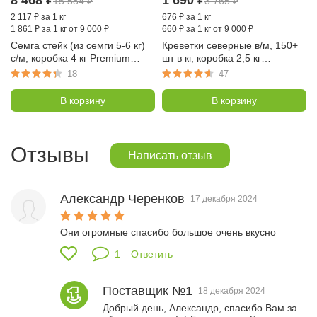
8 468
₽
1 690
₽
15 584
₽
3 765
₽
2 117
₽
за 1 кг
676
₽
за 1 кг
1 861
₽
за 1 кг от 9 000 ₽
660
₽
за 1 кг от 9 000 ₽
Семга стейк (из семги 5-6 кг)
Креветки северные в/м, 150+
с/м, коробка 4 кг Premium
шт в кг, коробка 2,5 кг
(Чили)
(Баренцево море, NORD
18
47
PILGRIM)
В корзину
В корзину
Отзывы
Написать отзыв
Александр Черенков
17 декабря 2024
Они огромные спасибо большое очень вкусно
1
Ответить
Поставщик №1
18 декабря 2024
Добрый день, Александр, спасибо Вам за 