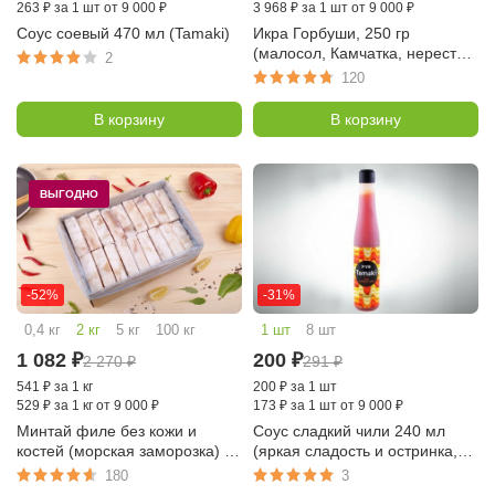
263
₽
за 1 шт от 9 000 ₽
3 968
₽
за 1 шт от 9 000 ₽
Соус соевый 470 мл (Tamaki)
Икра Горбуши, 250 гр
(малосол, Камчатка, нерест
2
2026г)
120
В корзину
В корзину
ВЫГОДНО
-52%
-31%
0,4 кг
2 кг
5 кг
100 кг
1 шт
8 шт
1 082
₽
200
₽
2 270
₽
291
₽
541
₽
за 1 кг
200
₽
за 1 шт
529
₽
за 1 кг от 9 000 ₽
173
₽
за 1 шт от 9 000 ₽
Минтай филе без кожи и
Соус сладкий чили 240 мл
костей (морская заморозка) с/
(яркая сладость и остринка,
м порционный по 100-120 гр,
Tamaki)
180
3
коробка 2 кг