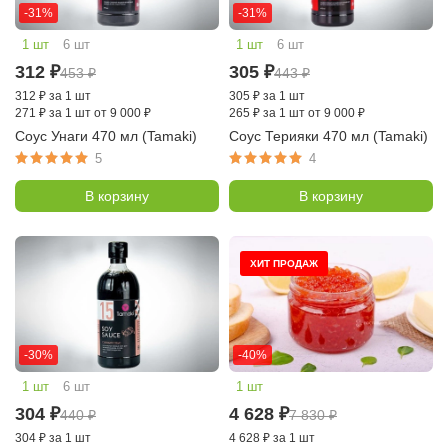
-31%
-31%
1 шт
6 шт
1 шт
6 шт
312
₽
305
₽
453
₽
443
₽
312
₽
за 1 шт
305
₽
за 1 шт
271
₽
за 1 шт от 9 000 ₽
265
₽
за 1 шт от 9 000 ₽
Соус Унаги 470 мл (Tamaki)
Соус Терияки 470 мл (Tamaki)
5
4
В корзину
В корзину
ХИТ ПРОДАЖ
-30%
-40%
1 шт
6 шт
1 шт
304
₽
4 628
₽
440
₽
7 830
₽
304
₽
за 1 шт
4 628
₽
за 1 шт