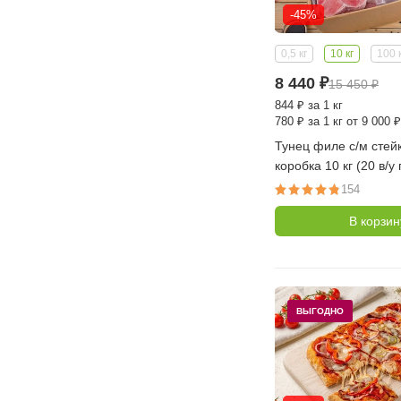
-45%
0,5 кг
10 кг
100 
8 440
₽
15 450
₽
844
₽
за 1 кг
780
₽
за 1 кг от 9 000 ₽
Тунец филе с/м стейк
коробка 10 кг (20 в/у 
для стейков, тартара
154
В корзин
ВЫГОДНО