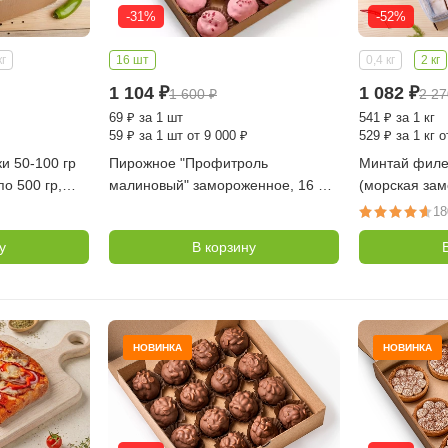
-31%
-52%
кг
16 шт
0,4 кг
2 кг
1 104
₽
1 082
₽
1 600
₽
2 2
69
₽
за 1 шт
541
₽
за 1 кг
59
₽
за 1 шт от 9 000 ₽
529
₽
за 1 кг о
и 50-100 гр
Пирожное "Профитроль
Минтай филе 
по 500 гр,
малиновый" замороженное, 16 шт
(морская зам
, Вьетнам)
в упаковке (Десертные Истории)
порционный п
18
коробка 2 кг
у
В корзину
НОВИНКА
НОВИНКА