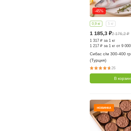
-45%
0,9 кг
5 кг
1 185,3
₽
2 176,2
₽
1 317
₽
за 1 кг
1 217
₽
за 1 кг от 9 000
Сибас с/м 300-400 гр
(Турция)
26
В корзин
НОВИНКА