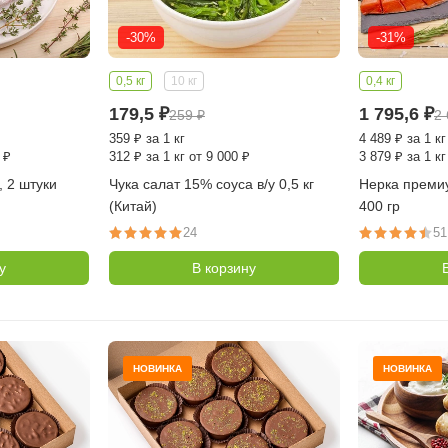
-30%
-31%
0,5 кг
10 кг
0,4 кг
179,5
₽
1 795,6
₽
259
₽
2
359
₽
за 1 кг
4 489
₽
за 1 кг
 ₽
312
₽
за 1 кг от 9 000 ₽
3 879
₽
за 1 кг
, 2 штуки
Чука салат 15% соуса в/у 0,5 кг
Нерка премиу
(Китай)
400 гр
24
51
у
В корзину
НОВИНКА
НОВИНКА