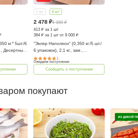
1 шт
6 шт
2 478
₽
4 380
₽
413
₽
за 1 шт
₽
384
₽
за 1 шт от 9 000 ₽
50 кг.* 5шт./6
"Эклер Наполеон" (0,350 кг./5 шт./
м., Десертные
6 упаковок), 2,1 кг., зам.,
Десертные Истории
1
Ожидаем поступление
туплении
Сообщить о поступлении
оваром покупают
ИЗ ДИКОЙ 