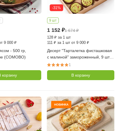
-31%
т
9 шт
1 152
₽
1 674
₽
128
₽
за 1 шт
от 9 000 ₽
111
₽
за 1 шт от 9 000 ₽
сом - 500 гр,
Десерт "Тарталетка фисташковая
ые (СОМОВО)
с малиной" замороженный, 9 шт в
упаковке (Десертные Истории)
1
В корзину
В корзину
НОВИНКА