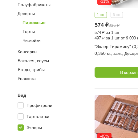
-31%
Полуфабрикаты
Десерты
1 шт
6 шт
Пирожные
574
₽
836
₽
Торты
574
₽
за 1 шт
497
₽
за 1 шт от 9 000 
Чизкейки
"Эклер Тирамису" (0,3
Консервы
0,350 кг., зам., Десе
Бакалея, соусы
Ягоды, грибы
В корзин
Упаковка
Вид
Профитроли
Тарталетки
Эклеры
-45%