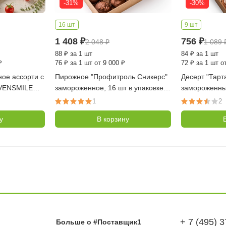
-31%
-30%
16 шт
9 шт
1 408
₽
756
₽
2 048
₽
1 089
88
₽
за 1 шт
84
₽
за 1 шт
₽
76
₽
за 1 шт от 9 000 ₽
72
₽
за 1 шт от
ое ассорти с
Пирожное "Профитроль Сникерс"
Десерт "Тарт
EVENSMILE
замороженное, 16 шт в упаковке
замороженный
(Десертные Истории)
(Десертные 
1
2
у
В корзину
+ 7 (495) 
Больше о #Поставщик1