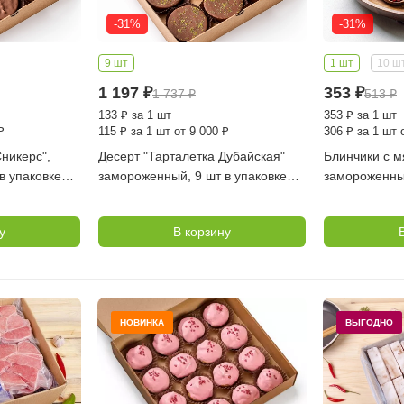
-31%
-31%
9 шт
1 шт
10 ш
1 197
₽
353
₽
1 737
₽
513
₽
133
₽
за 1 шт
353
₽
за 1 шт
₽
115
₽
за 1 шт от 9 000 ₽
306
₽
за 1 шт 
никерс",
Десерт "Тарталетка Дубайская"
Блинчики с мя
в упаковке
замороженный, 9 шт в упаковке
замороженн
(Десертные Истории)
у
В корзину
НОВИНКА
ВЫГОДНО