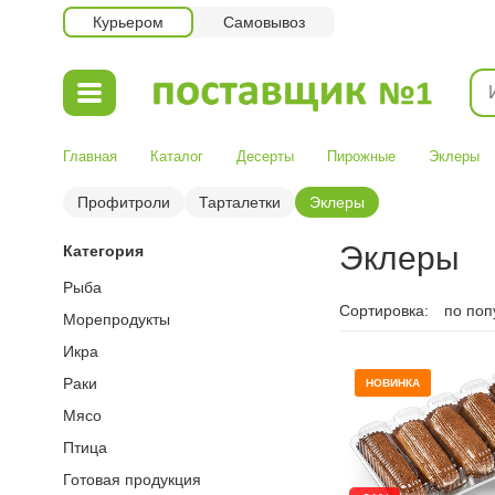
Курьером
Самовывоз
Главная
Каталог
Десерты
Пирожные
Эклеры
Профитроли
Тарталетки
Эклеры
Эклеры
Категория
Рыба
Сортировка:
по поп
Морепродукты
Икра
Раки
НОВИНКА
Мясо
Птица
Готовая продукция