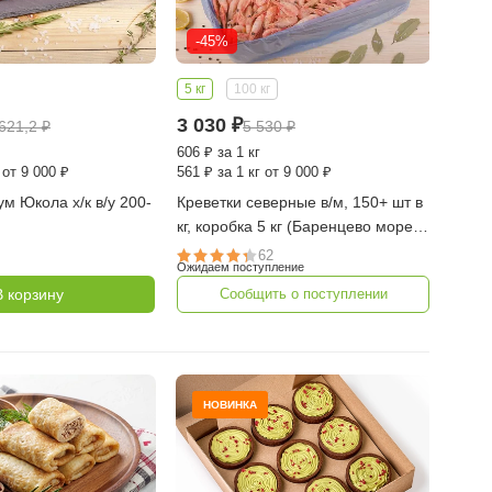
-45%
5 кг
100 кг
3 030
₽
 621,2
₽
5 530
₽
606
₽
за 1 кг
 от 9 000 ₽
561
₽
за 1 кг от 9 000 ₽
м Юкола х/к в/у 200-
Креветки северные в/м, 150+ шт в
кг, коробка 5 кг (Баренцево море,
КРФ)
62
Ожидаем поступление
В корзину
Сообщить о поступлении
НОВИНКА