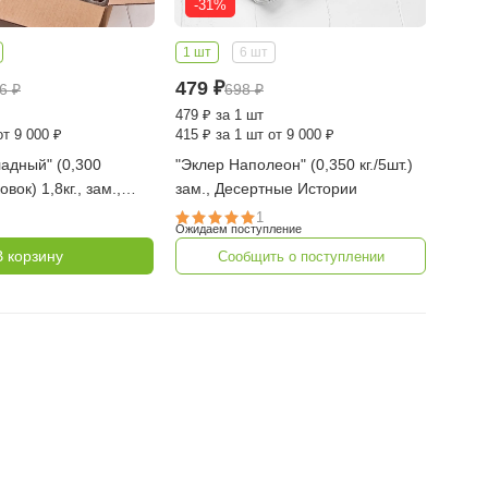
-31%
1 шт
6 шт
479
₽
16
₽
698
₽
479
₽
за 1 шт
от 9 000 ₽
415
₽
за 1 шт от 9 000 ₽
адный" (0,300
"Эклер Наполеон" (0,350 кг./5шт.)
овок) 1,8кг., зам.,
зам., Десертные Истории
стории
1
Ожидаем поступление
В корзину
Сообщить о поступлении