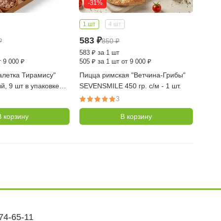
-31%
1 шт
4 шт
583
₽
₽
850
₽
583
₽
за 1 шт
 9 000 ₽
505
₽
за 1 шт от 9 000 ₽
алетка Тирамису"
Пицца римская "Ветчина-Грибы"
, 9 шт в упаковке
SEVENSMILE 450 гр. с/м - 1 шт.
Истории)
3
В корзину
В корзину
374-65-11