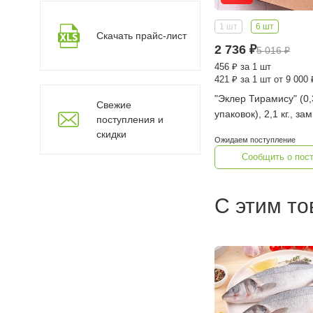
1 шт
6 шт
Скачать прайс-лист
2 736
₽
5 016
₽
456
₽
за 1 шт
421
₽
за 1 шт от 9 000 
"Эклер Тирамису" (0,3
Свежие
упаковок), 2,1 кг., за
поступления и
Истории
скидки
Ожидаем поступление
Сообщить о пос
С этим т