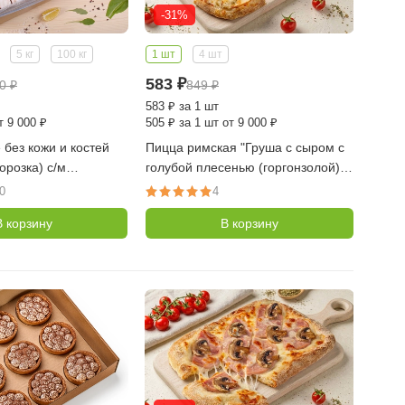
-31%
5 кг
100 кг
1 шт
4 шт
583
₽
70
₽
849
₽
583
₽
за 1 шт
т 9 000 ₽
505
₽
за 1 шт от 9 000 ₽
без кожи и костей
Пицца римская "Груша с сыром с
орозка) с/м
голубой плесенью (горгонзолой)"
о 100-120 гр,
SEVENSMILE 440 гр. с/м - 1 шт.
0
4
В корзину
В корзину