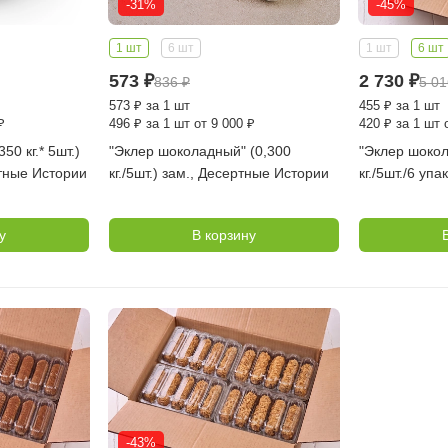
-31%
-45%
1 шт
6 шт
1 шт
6 шт
573
₽
2 730
₽
836
₽
5 0
573
₽
за 1 шт
455
₽
за 1 шт
₽
496
₽
за 1 шт от 9 000 ₽
420
₽
за 1 шт 
50 кг.* 5шт.)
"Эклер шоколадный" (0,300
"Эклер шокол
ртные Истории
кг./5шт.) зам., Десертные Истории
кг./5шт./6 упак
Десертные И
у
В корзину
-43%