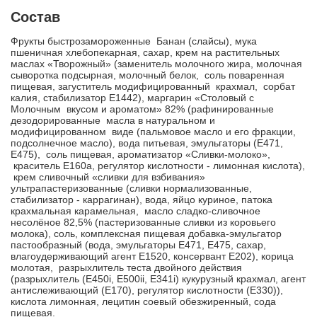
Состав
Фрукты быстрозамороженные Банан (слайсы), мука
пшеничная хлебопекарная, сахар, крем на растительных
маслах «Творожный» (заменитель молочного жира, молочная
сыворотка подсырная, молочный белок, соль поваренная
пищевая, загуститель модифицированный крахмал, сорбат
калия, стабилизатор Е1442), маргарин «Столовый с
Молочным вкусом и ароматом» 82% (рафинированные
дезодорированные масла в натуральном и
модифицированном виде (пальмовое масло и его фракции,
подсолнечное масло), вода питьевая, эмульгаторы (Е471,
Е475), соль пищевая, ароматизатор «Сливки-молоко»,
краситель Е160а, регулятор кислотности - лимонная кислота),
крем сливочный «сливки для взбивания»
ультрапастеризованные (сливки нормализованные,
стабилизатор - каррагинан), вода, яйцо куриное, патока
крахмальная карамельная, масло сладко-сливочное
несолёное 82,5% (пастеризованные сливки из коровьего
молока), соль, комплексная пищевая добавка-эмульгатор
пастообразный (вода, эмульгаторы Е471, Е475, сахар,
влагоудерживающий агент Е1520, консервант Е202), корица
молотая, разрыхлитель теста двойного действия
(разрыхлитель (Е450i, E500ii, E341i) кукурузный крахмал, агент
антислеживающий (Е170), регулятор кислотности (Е330)),
кислота лимонная, лецитин соевый обезжиренный, сода
пищевая.