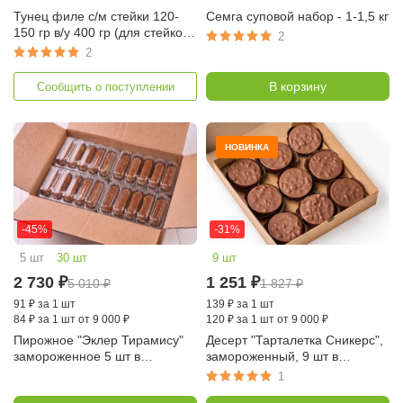
Тунец филе с/м стейки 120-
Семга суповой набор - 1-1,5 кг
150 гр в/у 400 гр (для стейков,
2
тартара, Вьетнам)
2
В корзину
Сообщить о поступлении
НОВИНКА
-45%
-31%
5 шт
30 шт
9 шт
2 730
₽
1 251
₽
5 010
₽
1 827
₽
91
₽
за 1 шт
139
₽
за 1 шт
84
₽
за 1 шт от 9 000 ₽
120
₽
за 1 шт от 9 000 ₽
Пирожное "Эклер Тирамису"
Десерт "Тарталетка Сникерс",
замороженное 5 шт в
замороженный, 9 шт в
упаковке, 6 упаковок
упаковке (Десертные Истории)
1
(Десертные Истории)