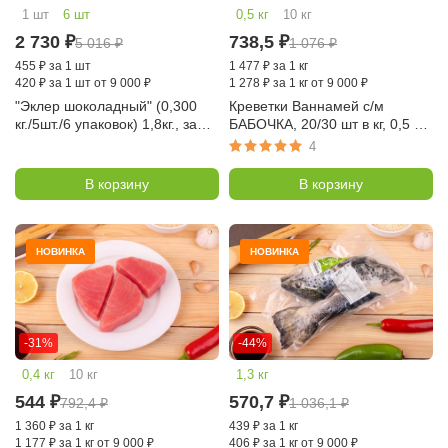
1 шт
6 шт
0,5 кг
10 кг
2 730
₽
738,5
₽
5 016
₽
1 076
₽
455
₽
за 1 шт
1 477
₽
за 1 кг
420
₽
за 1 шт от 9 000 ₽
1 278
₽
за 1 кг от 9 000 ₽
"Эклер шоколадный" (0,300
Креветки Ваннамей с/м
кг./5шт./6 упаковок) 1,8кг., зам.,
БАБОЧКА, 20/30 шт в кг, 0,5 кг
Десертные Истории
(Китай)
4
В корзину
В корзину
НОВИНКА
НОВИНКА
-31%
-44%
0,4 кг
10 кг
1,3 кг
544
₽
570,7
₽
792,4
₽
1 036,1
₽
1 360
₽
за 1 кг
439
₽
за 1 кг
1 177
₽
за 1 кг от 9 000 ₽
406
₽
за 1 кг от 9 000 ₽