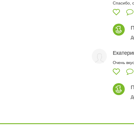
Спасибо, 
П
Д
Екатери
Очень вку
П
Д