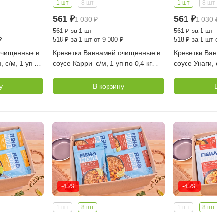
1 шт
8 шт
1 шт
8 шт
561
₽
561
₽
1 030
₽
1 030
561
₽
за 1 шт
561
₽
за 1 шт
₽
518
₽
за 1 шт от 9 000 ₽
518
₽
за 1 шт 
очищенные в
Креветки Ваннамей очищенные в
Креветки Ва
 с/м, 1 уп по
соусе Карри, с/м, 1 уп по 0,4 кг
соусе Унаги, с
(FISH MORE)
(FISH MORE)
у
В корзину
-45%
-45%
1 шт
8 шт
1 шт
8 шт