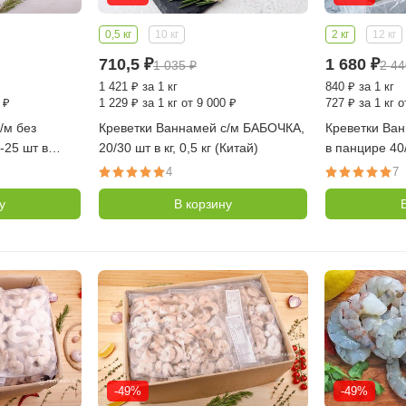
0,5 кг
10 кг
2 кг
12 кг
710,5
₽
1 680
₽
1 035
₽
2 4
1 421
₽
за 1 кг
840
₽
за 1 кг
 ₽
1 229
₽
за 1 кг от 9 000 ₽
727
₽
за 1 кг о
/м без
Креветки Ваннамей с/м БАБОЧКА,
Креветки Ван
-25 шт в
20/30 шт в кг, 0,5 кг (Китай)
в панцире 40
 в
кг
4
7
у
В корзину
-49%
-49%