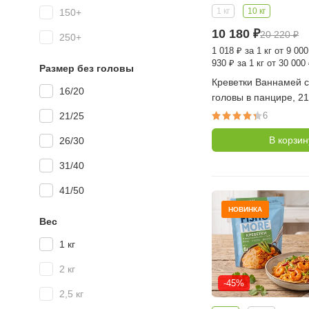
1 кг
10 кг
150+
10 180
₽
20 220
₽
250+
1 018
₽
за 1 кг от 9 000
930
₽
за 1 кг от 30 000
Размер без головы
Креветки Ваннамей с
16/20
головы в панцире, 21
фунте, 10 кг (10 уп по
21/25
6
шт в килограмме, Ин
В корзин
26/30
31/40
41/50
НОВИНКА
Вес
1 кг
2 кг
-45%
2,5 кг