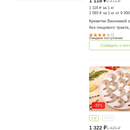
1 118
₽
2 472
₽
1 118
₽
за 1 кг
1 093
₽
за 1 кг от 9 000
Креветки Ваннамей очищенные
без пищевого тракта, 
м 31/40 шт в фунте, 1
11
Ожидаем поступление
Сообщить о пос
-31%
1 кг
10 кг
1 322
₽
1 925
₽