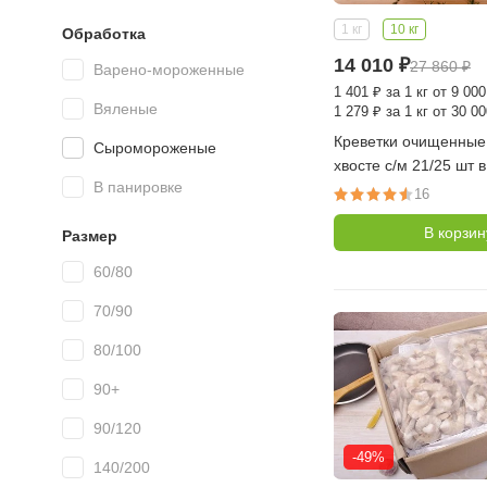
1 кг
10 кг
Обработка
14 010
₽
27 860
₽
Варено-мороженные
1 401
₽
за 1 кг от 9 000
Вяленые
1 279
₽
за 1 кг от 30 00
Креветки очищенные
Сыромороженые
хвосте с/м 21/25 шт 
В панировке
коробка 10 кг (10 уп п
16
Индия)
В корзин
Размер
60/80
70/90
80/100
90+
90/120
-49%
140/200