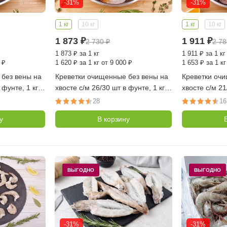
-31%
-31%
1 кг
10 кг
1 кг
10 кг
1 873
₽
1 911
₽
2 730
₽
2 7
1 873
₽
за 1 кг
1 911
₽
за 1 кг
 ₽
1 620
₽
за 1 кг от 9 000 ₽
1 653
₽
за 1 кг
 без вены на
Креветки очищенные без вены на
Креветки оч
 фунте, 1 кг
хвосте с/м 26/30 шт в фунте, 1 кг
хвосте с/м 21
(Индия)
(Индия)
28
16
у
В корзину
ВЫГОДНО
ВЫГОДНО
-31%
-31%