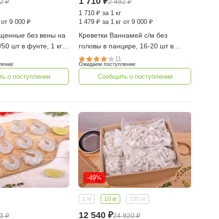
1 710
₽
82
₽
2 492
₽
1 710
₽
за 1 кг
 от 9 000 ₽
1 479
₽
за 1 кг от 9 000 ₽
ищенные без вены на
Креветки Ваннамей с/м без
/50 шт в фунте, 1 кг
головы в панцире, 16-20 шт в
фунте, 1 кг (35-44 шт/кг, Индия)
11
ление
Ожидаем поступление
ь о поступлении
Сообщить о поступлении
-49%
1 кг
10 кг
100 кг
12 540
₽
93
₽
24 920
₽