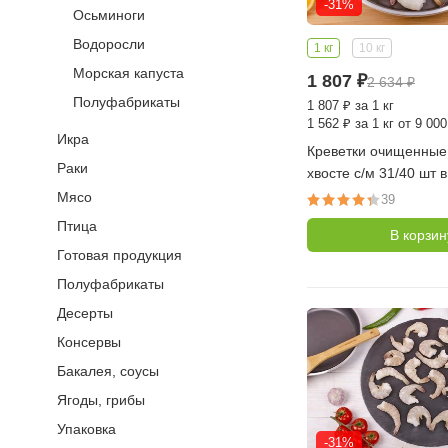
-31%
Осьминоги
Водоросли
1 кг
10 кг
Морская капуста
1 807
₽
2 634
₽
Полуфабрикаты
1 807
₽
за 1 кг
1 562
₽
за 1 кг от 9 000
Икра
Креветки очищенные
Раки
хвосте с/м 31/40 шт в
(Индия)
Мясо
39
Птица
В корзин
Готовая продукция
Полуфабрикаты
Десерты
Консервы
Бакалея, соусы
Ягоды, грибы
Упаковка
-31%