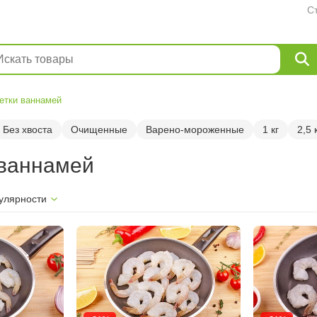
С
етки ваннамей
Без хвоста
Очищенные
Варено-мороженные
1 кг
2,5 
 ваннамей
улярности