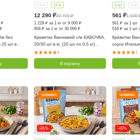
0,5 кг
10 кг
1 шт
8 шт
12 290
₽
561
₽
20 700
₽
1 030
 ₽
1 229
₽
за 1 кг от 9 000 ₽
561
₽
за 1 шт
 ₽
958
₽
за 1 кг от 30 000 ₽
518
₽
за 1 шт 
/м без
Креветки Ваннамей с/м БАБОЧКА,
Креветки Ва
-25 шт в
20/30 шт в кг, (20 шт по 0,5 кг)
соусе Итальян
 1 кг, 45-56
(Китай) - 10 кг
0,4 кг (FISH
4
1
дия)
у
В корзину
НОВИНКА
НОВИНКА
-45%
-45%