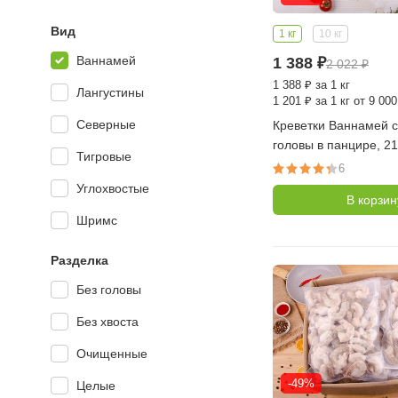
Вид
1 кг
10 кг
Ваннамей
1 388
₽
2 022
₽
1 388
₽
за 1 кг
Лангустины
1 201
₽
за 1 кг от 9 000
Северные
Креветки Ваннамей с
головы в панцире, 21
Тигровые
фунте, 1 кг (45-56 шт
6
килограмме, Индия)
Углохвостые
В корзин
Шримс
Разделка
Без головы
Без хвоста
Очищенные
-49%
Целые