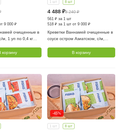
1 шт
8 шт
4 488
₽
₽
8 240
₽
561
₽
за 1 шт
от 9 000 ₽
518
₽
за 1 шт от 9 000 ₽
ннамей очищенные в
Креветки Ваннамей очищенные в
/м, 1 уп по 0,4 кг
соусе остром Азиатском, с/м,
коробка 8 уп по 0,4 кг (FISH
MORE)
В корзину
В корзину
-45%
1 шт
8 шт