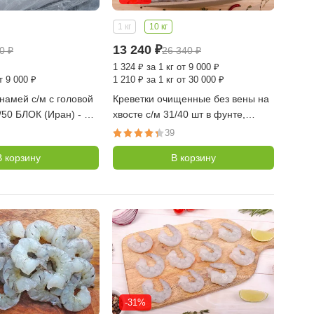
1 кг
10 кг
13 240
₽
40
₽
26 340
₽
1 324
₽
за 1 кг от 9 000 ₽
т 9 000 ₽
1 210
₽
за 1 кг от 30 000 ₽
намей с/м с головой
Креветки очищенные без вены на
/50 БЛОК (Иран) - 2
хвосте с/м 31/40 шт в фунте,
коробка 10 кг (10 уп по 1 кг,
39
Индия)
В корзину
В корзину
-31%