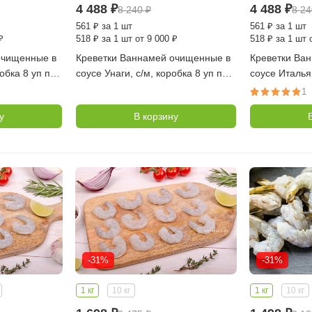
4 488
₽
4 488
₽
8 240
₽
8 2
561
₽
за 1 шт
561
₽
за 1 шт
₽
518
₽
за 1 шт от 9 000 ₽
518
₽
за 1 шт 
очищенные в
Креветки Ваннамей очищенные в
Креветки Ва
обка 8 уп по
соусе Унаги, с/м, коробка 8 уп по
соусе Италья
0,4 кг (FISH MORE)
уп по 0,4 кг
1
у
В корзину
-31%
-31%
1 кг
10 кг
1 кг
10 кг