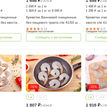
1 698
₽
1 498
₽
2 475
₽
2 1
1 698
₽
за 1 кг
1 498
₽
за 1 кг
 ₽
1 469
₽
за 1 кг от 9 000 ₽
1 296
₽
за 1 кг
Креветки Ваннамей очищенные
Креветки оч
без хвоста с/
без пищевого тракта с/м 41/50 шт
хвосте с/м 41
 кг (Индия)
в фунте, 1 кг (Индия)
(Индия)
14
9
Ожидаем поступление
Ожидаем поступ
туплении
Сообщить о поступлении
Сообщит
-31%
-31%
1 кг
10 кг
1 кг
10 кг
1 807
₽
1 916
₽
2 634
₽
2 7