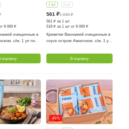
1 шт
8 шт
561
₽
₽
1 030
₽
561
₽
за 1 шт
от 9 000 ₽
518
₽
за 1 шт от 9 000 ₽
ннамей очищенные в
Креветки Ваннамей очищенные в
ском, с/м, 1 уп по
соусе остром Азиатском, с/м, 1 уп
 MORE)
по 0,4 кг (FISH MORE)
В корзину
В корзину
-45%