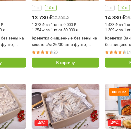
1 кг
10 кг
1 кг
10 кг
13 730
₽
14 330
₽
27 300
₽
28
 ₽
1 373
₽
за 1 кг от 9 000 ₽
1 433
₽
за 1 кг
0 ₽
1 254
₽
за 1 кг от 30 000 ₽
1 309
₽
за 1 кг
 без вены на
Креветки очищенные без вены на
Креветки Ваннамей
в фунте,
хвосте с/м 26/30 шт в фунте,
без пищевого 
о 1 кг,
коробка 10 кг (10 уп по 1 кг,
м 21/25 шт в 
28
14
Индия)
(10 уп по 1 к
у
В корзину
НОВИНКА
-40%
-45%