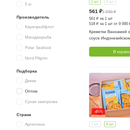
1 шт
8 шт
5 кг
561
₽
1 030
₽
Производитель
561
₽
за 1 шт
518
₽
за 1 шт от 9 000 
Карелрыбфлот
Креветки Ваннамей 
Магаданрыба
соусе Индонезийском,
0,4 кг (FISH MORE)
Polar Seafood
В корзин
Nord Pilgrim
Подборка
Дикие
Оптом
Сухая заморозка
-45%
Страна
Аргентина
1 шт
8 шт