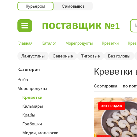
Курьером
Самовывоз
Главная
Каталог
Морепродукты
Креветки
Крев
Лангустины
Северные
Тигровые
Без головы
Креветки
Категория
Рыба
Сортировка:
по поп
Морепродукты
Креветки
Кальмары
ХИТ ПРОДАЖ
Крабы
Гребешки
Мидии, моллюски