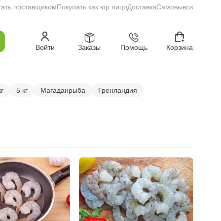
тать поставщиком
Покупать как юр.лицо
Доставка
Самовывоз
Войти
Заказы
Помощь
Корзина
кг
5 кг
Магаданрыба
Гренландия