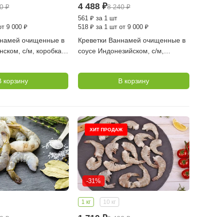
4 488
₽
40
₽
8 240
₽
561
₽
за 1 шт
от 9 000 ₽
518
₽
за 1 шт от 9 000 ₽
ннамей очищенные в
Креветки Ваннамей очищенные в
нском, с/м, коробка 8
соусе Индонезийском, с/м,
 (FISH MORE)
коробка 8 уп по 0,4 кг (FISH
MORE)
В корзину
В корзину
ХИТ ПРОДАЖ
-31%
1 кг
10 кг