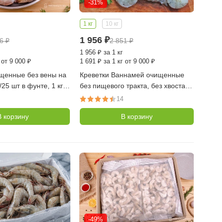
-31%
1 кг
10 кг
1 956
₽
86
₽
2 851
₽
1 956
₽
за 1 кг
 от 9 000 ₽
1 691
₽
за 1 кг от 9 000 ₽
ищенные без вены на
Креветки Ваннамей очищенные
/25 шт в фунте, 1 кг
без пищевого тракта, без хвоста с/
м 21/25 шт в фунте, 1 кг (Индия)
14
В корзину
В корзину
-49%