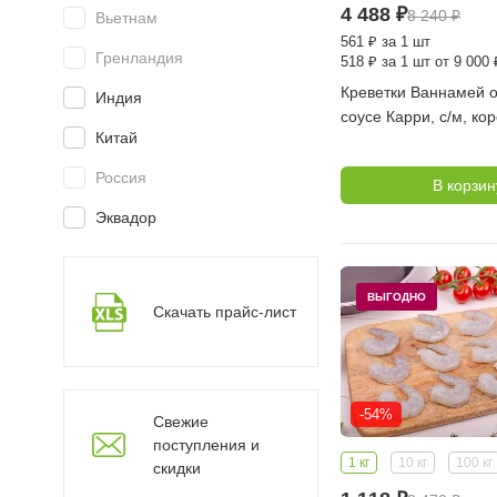
4 488
₽
8 240
₽
Вьетнам
561
₽
за 1 шт
Гренландия
518
₽
за 1 шт от 9 000 
Креветки Ваннамей 
Индия
соусе Карри, с/м, кор
Китай
0,4 кг (FISH MORE)
Россия
В корзин
Эквадор
ВЫГОДНО
Скачать прайс-лист
-54%
Свежие
поступления и
1 кг
10 кг
100 кг
скидки